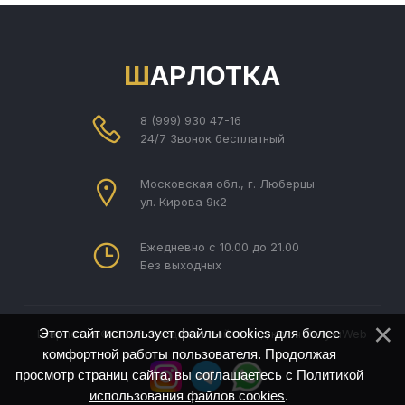
ШАРЛОТКА
8 (999) 930 47-16
24/7 Звонок бесплатный
Московская обл., г. Люберцы
ул. Кирова 9к2
Ежедневно с 10.00 до 21.00
Без выходных
Этот сайт использует файлы cookies для более
Шарлотка © 2026
Создание сайта под ключ Divly
uWeb
комфортной работы пользователя. Продолжая
просмотр страниц сайта, вы соглашаетесь с
Политикой
использования файлов cookies
.