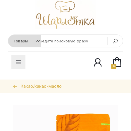
0
Какао/какао-масло