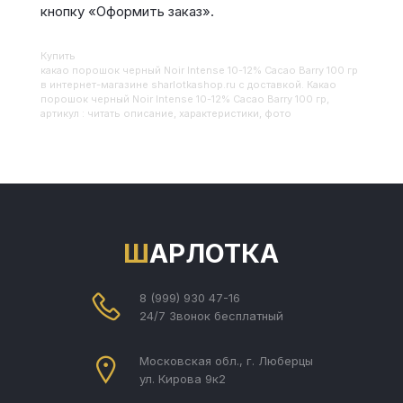
кнопку «Оформить заказ».
Купить
Какао порошок черный Noir Intense 10-12% Cacao Barry 100 гр
в интернет-магазине sharlotkashop.ru с доставкой. Какао
порошок черный Noir Intense 10-12% Cacao Barry 100 гр,
артикул : читать описание, характеристики, фото
ШАРЛОТКА
8 (999) 930 47-16
24/7 Звонок бесплатный
Московская обл., г. Люберцы
ул. Кирова 9к2