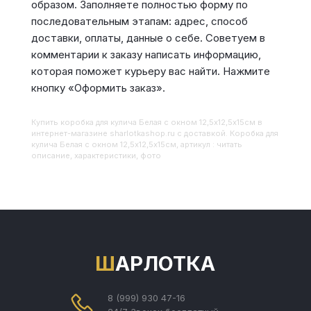
образом. Заполняете полностью форму по
последовательным этапам: адрес, способ
доставки, оплаты, данные о себе. Советуем в
комментарии к заказу написать информацию,
которая поможет курьеру вас найти. Нажмите
кнопку «Оформить заказ».
Купить
Коробка для кулича Белая с окном 12,5х12,5х15см
в
интернет-магазине sharlotkashop.ru с доставкой. Коробка для
кулича Белая с окном 12,5х12,5х15см, артикул : читать
описание, характеристики, фото
ШАРЛОТКА
8 (999) 930 47-16