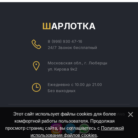
ШАРЛОТКА
8 (999) 930 47-16
24/7 Звонок бесплатный
Московская обл., г. Люберцы
ул. Кирова 9к2
Ежедневно с 10.00 до 21.00
Без выходных
Этот сайт использует файлы cookies для более
Шарлотка © 2026
Создание сайта под ключ Divly
uWeb
комфортной работы пользователя. Продолжая
просмотр страниц сайта, вы соглашаетесь с
Политикой
использования файлов cookies
.