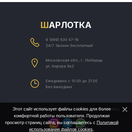
ШАРЛОТКА
8 (999) 930 47-16
24/7 Звонок бесплатный
Московская обл., г. Люберцы
ул. Кирова 9к2
Ежедневно с 10.00 до 21.00
Без выходных
Этот сайт использует файлы cookies для более
Шарлотка © 2026
Создание сайта под ключ Divly
uWeb
комфортной работы пользователя. Продолжая
просмотр страниц сайта, вы соглашаетесь с
Политикой
использования файлов cookies
.