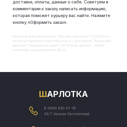
доставки, оплаты, данные о себе. Советуем в
комментарии к заказу написать информацию,
которая поможет курьеру вас найти. Нажмите
кнопку «Оформить заказ».
Купить
Форма для выпечки "Пасхальный кулич", 13х13х9см
в
интернет-магазине sharlotkashop.ru с доставкой. Форма для
выпечки "Пасхальный кулич", 13х13х9см, артикул : читать
описание, характеристики, фото
ШАРЛОТКА
8 (999) 930 47-16
24/7 Звонок бесплатный