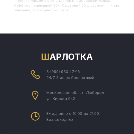
интернет-магазине sharlotkashop.ru с доставкой. Форма
Маффин с ламинацией 50х40 розовый 50 шт, артикул : читать
описание, характеристики, фото
ШАРЛОТКА
8 (999) 930 47-16
24/7 Звонок бесплатный
Московская обл., г. Люберцы
ул. Кирова 9к2
Ежедневно с 10.00 до 21.00
Без выходных