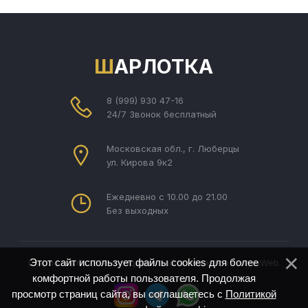
ШАРЛОТКА
8 (999) 930 47-16
24/7 Звонок бесплатный
Московская обл., г. Люберцы
ул. Кирова 9к2
Ежедневно с 10.00 до 21.00
Без выходных
Этот сайт использует файлы cookies для более
Шарлотка © 2026
Создание сайта под ключ Divly
uWeb
комфортной работы пользователя. Продолжая
просмотр страниц сайта, вы соглашаетесь с
Политикой