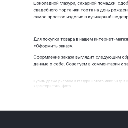
шоколадной глазури, сахарной помадки, сдо
свадебного торта или торта на день рожден
самое простое изделие в кулинарный шедевр
Для покупки товара в нашем интернет-магаз
«Оформить заказ».
Оформление заказа выглядит следующим обр
данные о себе. Советуем в комментарии к з
Купить
Драже рисовое в глазури Золото микс 50 гр
в и
характеристики, фото