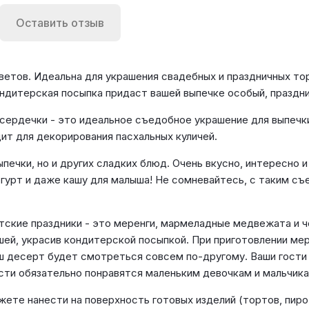
Оставить отзыв
ветов. Идеальна для украшения свадебных и праздничных тор
ондитерская посыпка придаст вашей выпечке особый, праздни
сердечки - это идеальное съедобное украшение для выпечки
ит для декорирования пасхальных куличей.
печки, но и других сладких блюд. Очень вкусно, интересно 
йогурт и даже кашу для малыша! Не сомневайтесь, с таким 
тские праздники - это меренги, мармеладные медвежата и че
ей, украсив кондитерской посыпкой. При приготовлении мер
ш десерт будет смотреться совсем по-другому. Ваши гости 
сти обязательно понравятся маленьким девочкам и мальчика
те нанести на поверхность готовых изделий (тортов, пиро