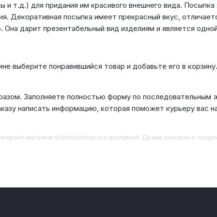
бы и т.д.) для придания им красивого внешнего вида. Посып
ия. Декоративная посыпка имеет прекрасный вкус, отличае
. Она дарит презентабельный вид изделиям и является одной
ине выберите понравившийся товар и добавьте его в корзину
азом. Заполняете полностью форму по последовательным эт
аказу написать информацию, которая поможет курьеру вас н
нтернет-магазине sharlotkashop.ru с доставкой. Драже рисовое в глазури 