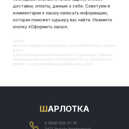
доставки, оплаты, данные о себе. Советуем в
комментарии к заказу написать информацию,
которая поможет курьеру вас найти. Нажмите
кнопку «Оформить заказ».
Купить
Коробка универсальная круглая с окном Белая d 16см, высота
4,5см
в интернет-магазине sharlotkashop.ru с доставкой. Коробка
универсальная круглая с окном Белая d 16см, высота 4,5см,
артикул : читать описание, характеристики, фото
ШАРЛОТКА
8 (999) 930 47-16
24/7 Звонок бесплатный