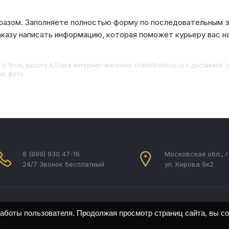
азом. Заполняете полностью форму по последовательным эт
аказу написать информацию, которая поможет курьеру вас н
 d 16см, высота 4,5см
в интернет-магазине sharlotkashop.ru с доставкой.
ки, фото
8 (999) 930 47-16
Московская обл., 
24/7 Звонок бесплатный
ул. Кирова 9к2
b
работы пользователя. Продолжая просмотр страниц сайта, вы с