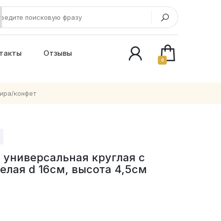
такты
Отзывы
0
ира/конфет
 универсальная круглая с
елая d 16см, высота 4,5см