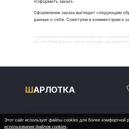
«Оформить заказ».
Оформление заказа выглядит следующим обр
данные о себе. Советуем в комментарии к з
Купить
Коробка универсальная круглая с окном Белая
высота 4,5см, артикул : читать описание, характеристи
ШАРЛОТКА
Шарлотка © 2026
Создание сайта под ключ Divly
uWe
Этот сайт использует файлы cookies для более комфортной 
использования файлов cookies
.