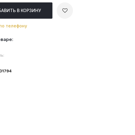
БАВИТЬ
В КОРЗИНУ
по телефону
оваре:
ь:
ID1794