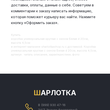
доставки, оплаты, данные о себе. Советуем в
комментарии к заказу написать информацию,
которая поможет курьеру вас найти. Нажмите
кнопку «Оформить заказ».
Купить
Коробка универсальная круглая с окном Белая d 20см,
высота 4,5см
в интернет-магазине sharlotkashop.ru с доставкой. Коробка
универсальная круглая с окном Белая d 20см, высота 4,5см,
артикул : читать описание, характеристики, фото
ШАРЛОТКА
8 (999) 930 47-16
24/7 Звонок бесплатный