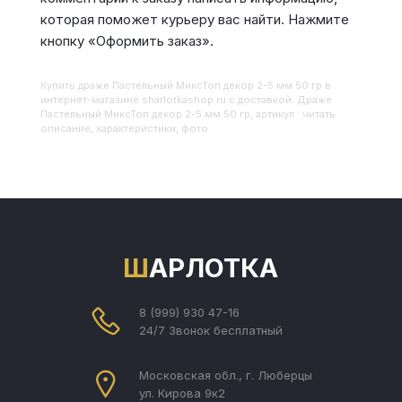
которая поможет курьеру вас найти. Нажмите
кнопку «Оформить заказ».
Купить
Драже Пастельный МиксТоп декор 2-5 мм 50 гр
в
интернет-магазине sharlotkashop.ru с доставкой. Драже
Пастельный МиксТоп декор 2-5 мм 50 гр, артикул : читать
описание, характеристики, фото
ШАРЛОТКА
8 (999) 930 47-16
24/7 Звонок бесплатный
Московская обл., г. Люберцы
ул. Кирова 9к2