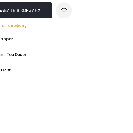
БАВИТЬ
В КОРЗИНУ
по телефону
оваре:
ль:
Top Decor
ID1798