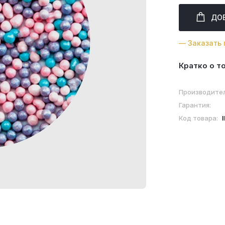
ДО
— Заказать 
Кратко о т
Производите
Гарантия:
Код товара: