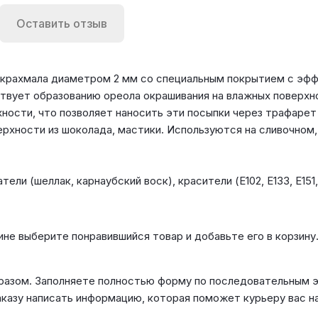
Оставить отзыв
 крахмала диаметром 2 мм со специальным покрытием с эф
ствует образованию ореола окрашивания на влажных поверх
ости, что позволяет наносить эти посыпки через трафарет 
ерхности из шоколада, мастики. Используются на сливочном
ели (шеллак, карнаубский воск), красители (Е102, Е133, Е151,
ине выберите понравившийся товар и добавьте его в корзину
азом. Заполняете полностью форму по последовательным эт
аказу написать информацию, которая поможет курьеру вас н