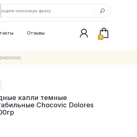
такты
Отзывы
0
CHOCOVIC
дные капли темные
абильные Chocovic Dolores
00гр