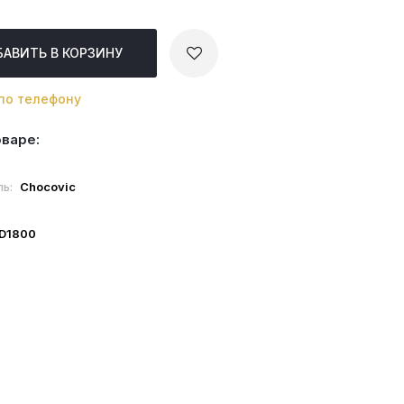
БАВИТЬ
В КОРЗИНУ
по телефону
оваре:
ль:
Chocovic
ID1800