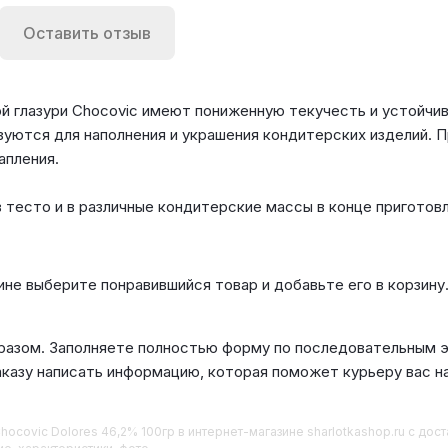
Оставить отзыв
ой глазури Chocovic имеют пониженную текучесть и устойч
ются для наполнения и украшения кондитерских изделий. П
апления.
 тесто и в различные кондитерские массы в конце приготовл
ине выберите понравившийся товар и добавьте его в корзину
азом. Заполняете полностью форму по последовательным эт
аказу написать информацию, которая поможет курьеру вас н
hocovic Dolores 46,2% 100гр
в интернет-магазине sharlotkashop.ru с до