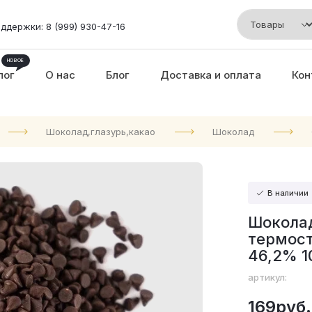
ддержки: 8 (999) 930-47-16
лог
О нас
Блог
Доставка и оплата
Кон
Шоколад,глазурь,какао
Шоколад
В наличии
Шокола
термост
46,2% 1
артикул:
169руб.