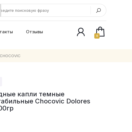
такты
Отзывы
0
CHOCOVIC
дные капли темные
абильные Chocovic Dolores
00гр