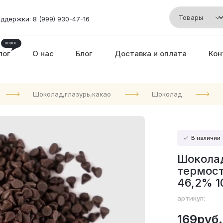
ддержки: 8 (999) 930-47-16
лог
О нас
Блог
Доставка и оплата
Кон
Шоколад,глазурь,какао
Шоколад
В наличии
Шокола
термост
46,2% 1
артикул:
169руб.