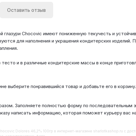
Оставить отзыв
ой глазури Chocovic имеют пониженную текучесть и устойч
ются для наполнения и украшения кондитерских изделий. П
апления.
 тесто и в различные кондитерские массы в конце приготовл
ине выберите понравившийся товар и добавьте его в корзину
азом. Заполняете полностью форму по последовательным эт
аказу написать информацию, которая поможет курьеру вас н
hocovic Dolores 46,2% 100гр
в интернет-магазине sharlotkashop.ru с до