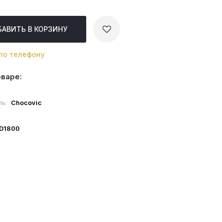
БАВИТЬ
В КОРЗИНУ
по телефону
оваре:
ль:
Chocovic
ID1800