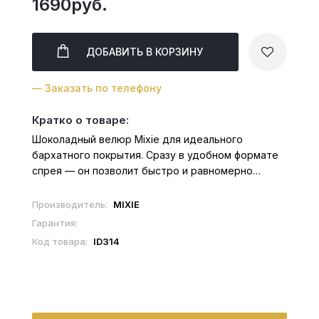
1690руб.
ДОБАВИТЬ
В КОРЗИНУ
— Заказать по телефону
Кратко о товаре:
Шоколадный велюр Mixie для идеального
бархатного покрытия. Сразу в удобном формате
спрея — он позволит быстро и равномерно
покрыть муссы, пирожные, шоколад, крем,
бисквит и даже песочное тесто. Более 60%
Производитель:
MIXIE
состава — натуральные какао-продукты...
Гарантия:
Код товара:
ID314