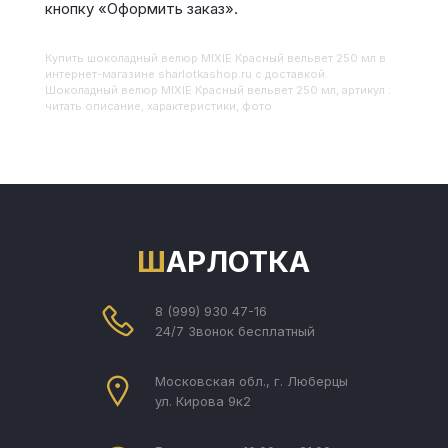
кнопку «Оформить заказ».
Купить
Шоколадный велюр MIXIE Красный вельвет 250 мл
в
интернет-магазине sharlotkashop.ru с доставкой.
Шоколадный велюр MIXIE Красный вельвет 250 мл, артикул :
читать описание, характеристики, фото
ШАРЛОТКА
8 (999) 930 47-16
24/7 Звонок бесплатный
Московская обл., г. Люберцы
ул. Кирова 9к2