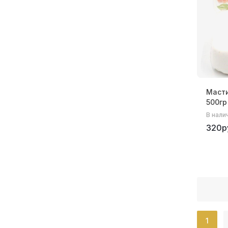
Масти
500гр
В нали
320р
1