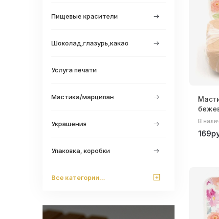
Пищевые красители
Шоколад,глазурь,какао
Услуга печати
Мастика/марципан
Маст
бежев
В нали
Украшения
169ру
Упаковка, коробки
Все категории...