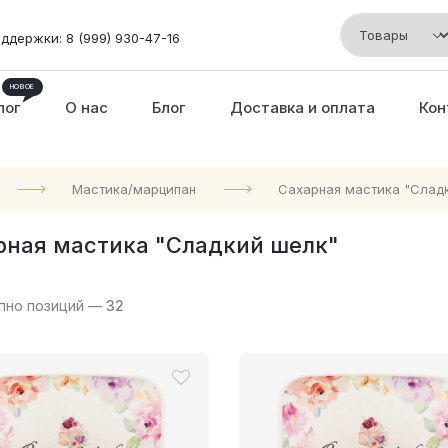
ддержки: 8 (999) 930-47-16
лог
О нас
Блог
Доставка и оплата
Кон
Мастика/марципан
Сахарная мастика "Слад
рная мастика "Сладкий шелк"
пно позиций —
32