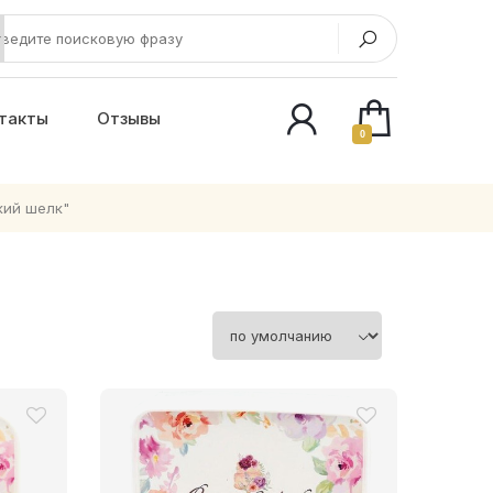
такты
Отзывы
0
кий шелк"