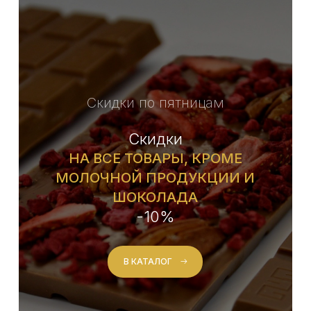
Chocovic
(5)
Fresh Harvest
(30)
GLICAN
(44)
Скидки по пятницам
GUZMAN
(101)
Скидки
IRCA
(12)
НА ВСЕ ТОВАРЫ, КРОМЕ
МОЛОЧНОЙ ПРОДУКЦИИ И
Kandyblesk
(15)
ШОКОЛАДА
-10%
Kondiforms
(18)
MIXIE
(109)
В КАТАЛОГ
Proff Puree
(37)