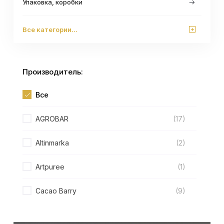
Упаковка, коробки
Все категории...
Производитель:
Все
AGROBAR
(17)
Altinmarka
(2)
Artpuree
(1)
Cacao Barry
(9)
Callebaut
(35)