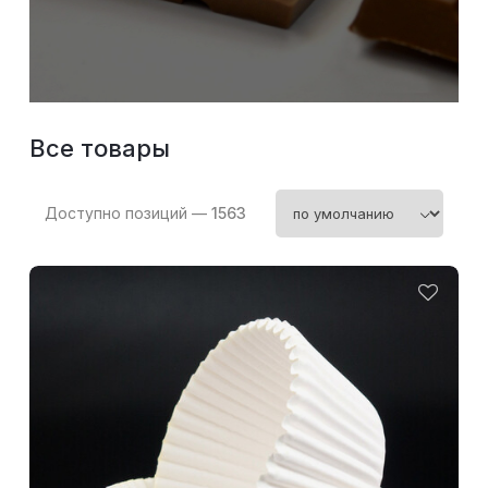
SICAO
(11)
Top Decor
(109)
Шокомилк
(10)
Все товары
Доступно позиций —
1563